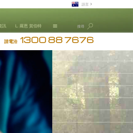
語言
英文
資訊
L. 羅恩 賀伯特
搜尋
繁體中文
1300 88 7676
日文
那可拿新聞
請電洽
所有區域／語言