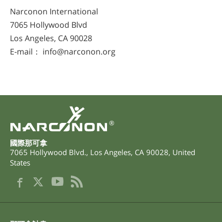
Narconon International
7065 Hollywood Blvd
Los Angeles, CA 90028
E-mail： info@narconon.org
®
國際那可拿
7065 Hollywood Blvd.
,
Los Angeles
,
CA
90028
,
United
States