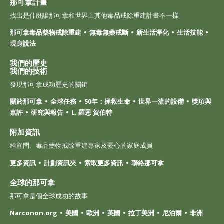
那可拿計畫
找出是什麼讓那可拿和世界上其他毒品戒除重建計畫不一樣
那可拿毒品藥物戒除重建
無毒無藥戒斷
新生活淨化
生活技能
現身說法
我們的歷史
我們的技術
發現那可拿成功歷史的關鍵
關於那可拿
全球任務
50年：拯救生命
世界一流的設備
獎項與
嘉許
研究與報告
L. 羅恩 賀伯特
附加資訊
給顧問、毒品藥物戒除重建專家及憂心的家庭成員
更多資訊
計劃資訊夾
索取更多資訊
聯絡那可拿
全球的那可拿
那可拿是個全球成功的故事
Narconon.org
美國
歐洲
英國
拉丁美洲
尼泊爾
非洲