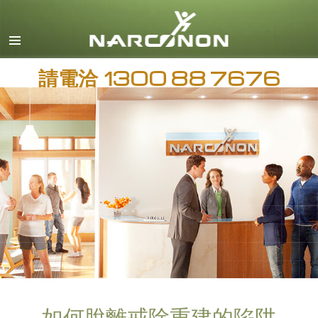
英文
繁體中文
請電洽
日文
1300 88 7676
所有區域／語言
如何脫離戒除重建的陷阱