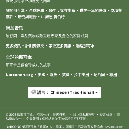
發現那可拿成功歷史的關鍵
關於那可拿
全球任務
50年：拯救生命
世界一流的設備
獎項與
嘉許
研究與報告
L. 羅恩 賀伯特
附加資訊
給顧問、毒品藥物戒除重建專家及憂心的家庭成員
更多資訊
計劃資訊夾
索取更多資訊
聯絡那可拿
全球的那可拿
那可拿是個全球成功的故事
Narconon.org
美國
歐洲
英國
拉丁美洲
尼泊爾
非洲
語言：
Chinese (Traditional)
© 2026
國際那可拿
。 有著作權，侵害必究。
•
線上隱私權聲明
•
使用條款
•
隱
私條款公告
•
免責聲明：個體結果並不被保證且可能不同。
NARCONON與那可拿「跳躍的人」圖案，是國際生活及教育改善協會（Association