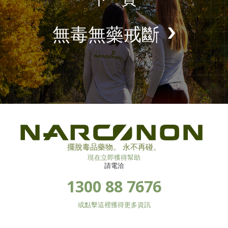
無毒無藥戒斷
擺脫毒品藥物。 永不再碰。
現在立即獲得幫助
請電洽
1300 88 7676
或點擊這裡獲得更多資訊