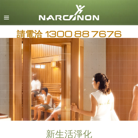
英文
繁體中文
請電洽
日文
1300 88 7676
所有區域／語言
新生活淨化