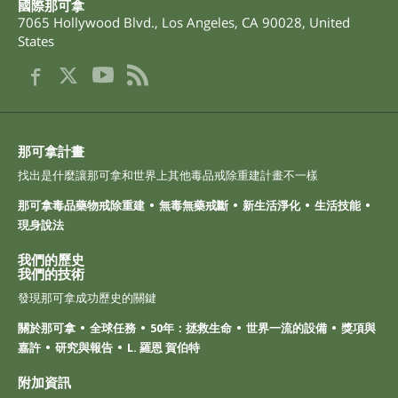
國際那可拿
7065 Hollywood Blvd.
,
Los Angeles
,
CA
90028
,
United
States
那可拿計畫
找出是什麼讓那可拿和世界上其他毒品戒除重建計畫不一樣
那可拿毒品藥物戒除重建
無毒無藥戒斷
新生活淨化
生活技能
現身說法
我們的歷史
我們的技術
發現那可拿成功歷史的關鍵
關於那可拿
全球任務
50年：拯救生命
世界一流的設備
獎項與
嘉許
研究與報告
L. 羅恩 賀伯特
附加資訊