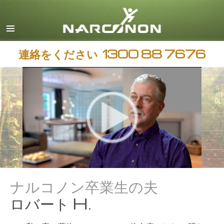
英語
中国語（繁体字）
日本語
連絡をください
1300 88 7676
すべての地域/言語
ナルコノン卒業生の夫
ロバート H.