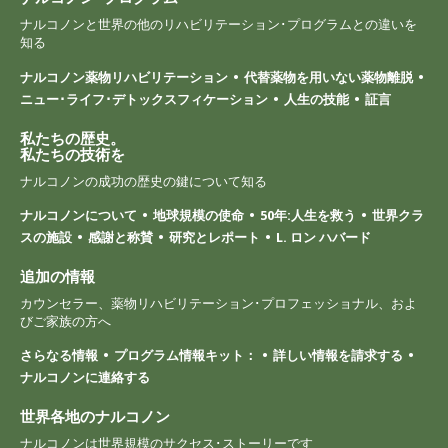
ナルコノンと世界の他のリハビリテーション･プログラムとの違いを
知る
ナルコノン薬物リハビリテーション
代替薬物を用いない薬物離脱
ニュー･ライフ･デトックスフィケーション
人生の技能
証言
私たちの歴史。
私たちの技術を
ナルコノンの成功の歴史の鍵について知る
ナルコノンについて
地球規模の使命
50年:人生を救う
世界クラ
スの施設
感謝と称賛
研究とレポート
L. ロン ハバード
追加の情報
カウンセラー、薬物リハビリテーション･プロフェッショナル、およ
びご家族の方へ
さらなる情報
プログラム情報キット：
詳しい情報を請求する
ナルコノンに連絡する
世界各地のナルコノン
ナルコノンは世界規模のサクセス･ストーリーです