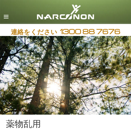
英語
中国語（繁体字）
日本語
連絡をください
1300 88 7676
すべての地域/言語
薬物乱用