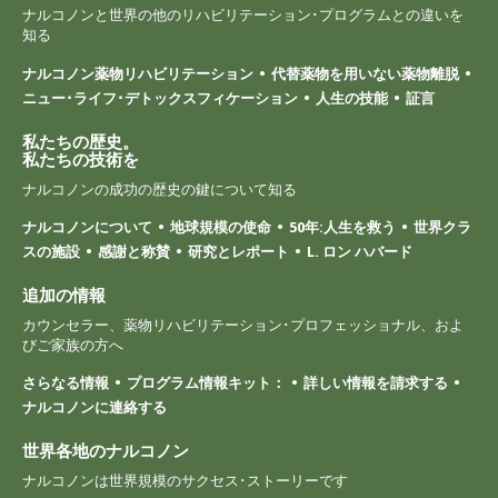
ナルコノンと世界の他のリハビリテーション･プログラムとの違いを
知る
ナルコノン薬物リハビリテーション
代替薬物を用いない薬物離脱
ニュー･ライフ･デトックスフィケーション
人生の技能
証言
私たちの歴史。
私たちの技術を
ナルコノンの成功の歴史の鍵について知る
ナルコノンについて
地球規模の使命
50年:人生を救う
世界クラ
スの施設
感謝と称賛
研究とレポート
L. ロン ハバード
追加の情報
カウンセラー、薬物リハビリテーション･プロフェッショナル、およ
びご家族の方へ
さらなる情報
プログラム情報キット：
詳しい情報を請求する
ナルコノンに連絡する
世界各地のナルコノン
ナルコノンは世界規模のサクセス･ストーリーです